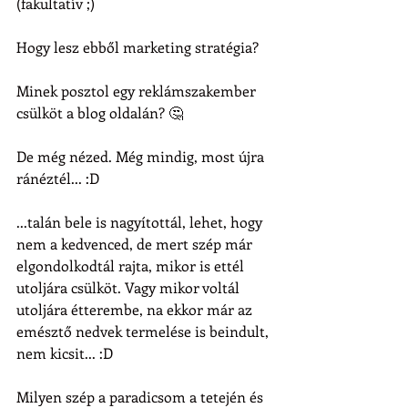
(fakultatív ;)
Hogy lesz ebből marketing stratégia?
Minek posztol egy reklámszakember 
csülköt a blog oldalán? 🤔
De még nézed. Még mindig, most újra 
ránéztél... :D
...talán bele is nagyítottál, lehet, hogy 
nem a kedvenced, de mert szép már 
elgondolkodtál rajta, mikor is ettél 
utoljára csülköt. Vagy mikor voltál 
utoljára étterembe, na ekkor már az 
emésztő nedvek termelése is beindult, 
nem kicsit... :D
Milyen szép a paradicsom a tetején és 