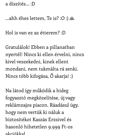
a díszítés... :D
...ahh éhes lettem, Te is? :O :) 🙏
Hol is van ez az étterem? :D
Gratulálok! Ebben a pillanatban 
nyertél! Nincs ki ellen érvelni, nincs 
kivel veszekedni, kinek ellent 
mondani, nem tukmálta rá senki. 
Nincs több kifogása, Ő akarja! :)
Na látod így működik a hideg 
fogyasztó megközelítése, új vagy 
reklámzajos piacon. Ráadásul úgy, 
hogy nem vertük ki náluk a 
biztosítékot Kaszás Erzsivel és 
hasonló hihetetlen 9.999 Ft-os 
akciókkal.