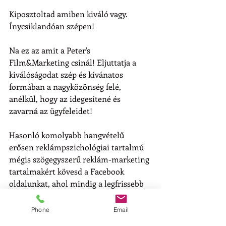
Kiposztoltad amiben kiváló vagy. 
Ínycsiklandóan szépen!
Na ez az amit a Peter's 
Film&Marketing csinál! Eljuttatja a 
kiválóságodat szép és kívánatos 
formában a nagyközönség felé, 
anélkül, hogy az idegesítené és 
zavarná az ügyfeleidet!
Hasonló komolyabb hangvételű 
erősen reklámpszichológiai tartalmú 
mégis szögegyszerű reklám-marketing 
tartalmakért kövesd a Facebook 
oldalunkat, ahol mindig a legfrissebb 
partner által is jóváhagyott 
promócióinkat publikáljuk! :
Phone
Email