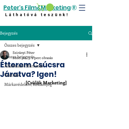
®
Peter's Film&Marketing
Láthatóvá teszünk!
Bejegyzés
Összes bejegyzés
Szirányi Péter
Összes bejegyzés
2020. jan. 3.
2 perc olvasás
Étterem Csúcsra
Alkalmazói Márkázás
Járatva? Igen!
Youtube
[Csülök Marketing]
Márkavédelem, Reklámjog