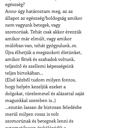
egészség?
Anno úgy határoztam meg, az az 
állapot az egészség/boldogság amikor 
nem vagyunk betegek, vagy 
szomorúak. Tehát csak akkor érezzük 
amikor már elmúlt, vagy amikor 
múlóban van, tehát gyógyulunk..m. 
Újra élhetjük a megszokott életünket, 
amikor fittek és szabadok voltunk, 
teljesítő és szellemi képességeink 
teljes birtokában...
(Első kézből tudom milyen fontos, 
hogy helyén kezeljük ezeket a 
dolgokat, türelemmel és alázattal saját 
magunkkal szemben is..)
...ezután lassan de biztosan feledésbe 
merül milyen rossz is volt 
szomorúnak és betegnek lenni és 
automatikusan átskálázódik a 