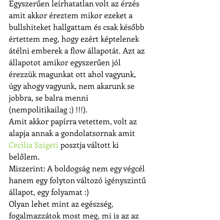
Egyszerűen leírhatatlan volt az érzés 
amit akkor éreztem mikor ezeket a 
bullshiteket hallgattam és csak később 
értettem meg, hogy ezért képtelenek 
átélni emberek a flow állapotát. Azt az 
állapotot amikor egyszerűen jól 
érezzük magunkat ott ahol vagyunk, 
úgy ahogy vagyunk, nem akarunk se 
jobbra, se balra menni 
(nempolitikailag ;) !!!).
Amit akkor papírra vetettem, volt az 
alapja annak a gondolatsornak amit 
Cecília Szigeti
 posztja váltott ki 
belőlem.
Miszerint: A boldogság nem egy végcél 
hanem egy folyton változó igényszintű 
állapot, egy folyamat :)
Olyan lehet mint az egészség, 
fogalmazzátok most meg, mi is az az 