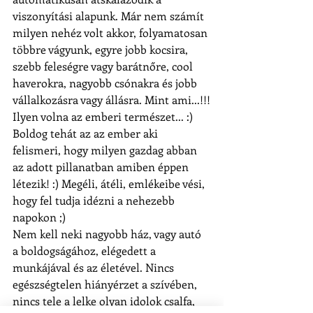
viszonyítási alapunk. Már nem számít 
milyen nehéz volt akkor, folyamatosan 
többre vágyunk, egyre jobb kocsira, 
szebb feleségre vagy barátnőre, cool 
haverokra, nagyobb csónakra és jobb 
vállalkozásra vagy állásra. Mint ami...!!!
Ilyen volna az emberi természet... :)
Boldog tehát az az ember aki 
felismeri, hogy milyen gazdag abban 
az adott pillanatban amiben éppen 
létezik! :) Megéli, átéli, emlékeibe vési, 
hogy fel tudja idézni a nehezebb 
napokon ;)
Nem kell neki nagyobb ház, vagy autó 
a boldogságához, elégedett a 
munkájával és az életével. Nincs 
egészségtelen hiányérzet a szívében, 
nincs tele a lelke olyan idolok csalfa, 