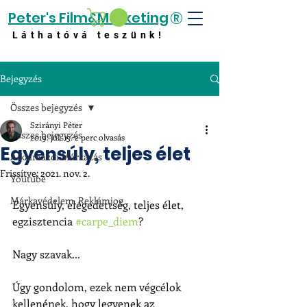
®
Peter's Film&Marketing
Láthatóvá teszünk!
Bejegyzés
Összes bejegyzés
Szirányi Péter
Összes bejegyzés
2019. júl. 15.
2 perc olvasás
Egyensúly, teljes élet
Alkalmazói Márkázás
Frissítve:
2021. nov. 2.
Youtube
Márkavédelem, Reklámjog
Egyensúly, elégedettség, teljes élet, 
egzisztencia 
#carpe_diem
?
Nagy szavak...
Úgy gondolom, ezek nem végcélok 
kellenének, hogy legyenek az 