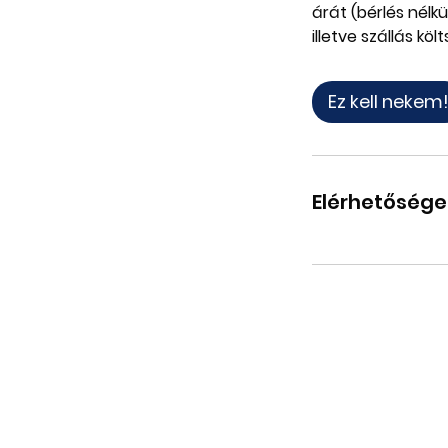
árát (bérlés nélkü
illetve szállás kö
Ez kell nekem
Elérhetősége