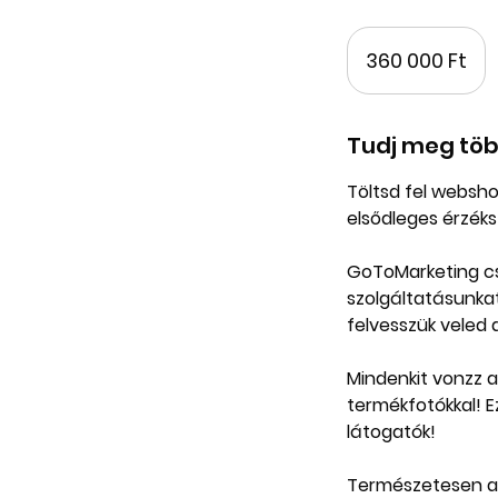
360 000
magyar
360 000 Ft
forint
Tudj meg töb
Töltsd fel websh
elsődleges érzéks
GoToMarketing cs
szolgáltatásunkat
felvesszük veled 
Mindenkit vonzz a 
termékfotókkal! 
látogatók!
Természetesen az 