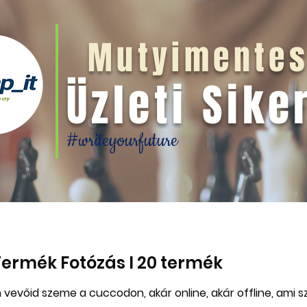
Mutyimen
te
Üzleti Si
ke
#writeyourfuture
rmék Fotózás I 20 termék
evőid szeme a cuccodon, akár online, akár offline, ami s