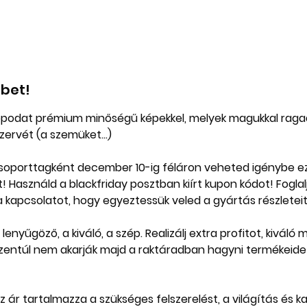
bet!
opodat prémium minőségű képekkel, melyek magukkal ragad
zervét (a szemüket...)
oporttagként december 10-ig féláron veheted igénybe ez
! Használd a blackfriday posztban kiírt kupon kódot! Foglal
a kapcsolatot, hogy egyeztessük veled a gyártás részleteit 
lenyűgöző, a kiváló, a szép. Realizálj extra profitot, kiváló
Ezentúl nem akarják majd a raktáradban hagyni termékei
ár tartalmazza a szükséges felszerelést, a világítás és 