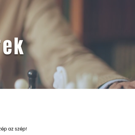
s
rek
zép az szép!