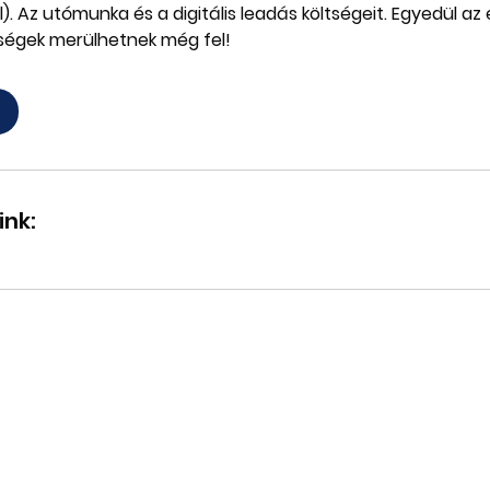
l). Az utómunka és a digitális leadás költségeit. Egyedül az 
ltségek merülhetnek még fel!
!
ink: