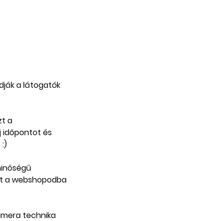
ják a látogatók
t a
j időpontot és
:)
 minőségű
det a webshopodba
kamera technika