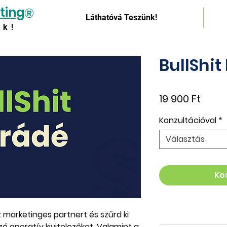
ting
®
Láthatóvá Teszünk!
nk!
BullShit
Ár
19 900 Ft
Konzultációval
*
Választás
Ko
arketinges partnert és szűrd ki 
 operatív kivitelezőket. Valamint a 