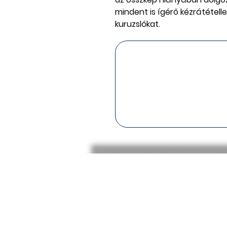
mindent is ígérő kézrátételle
kuruzslókat.