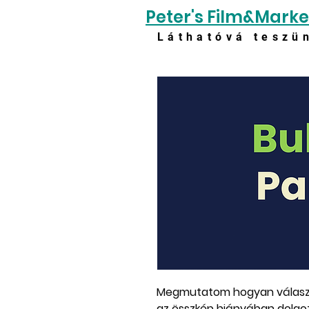
Peter's Film&Marke
Láthatóvá teszü
Megmutatom hogyan válasz m
az összkép hiányában dolgozó