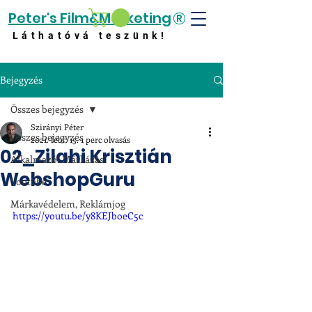
®
Peter's Film&Marketing
Láthatóvá teszünk!
Bejegyzés
Összes bejegyzés
Szirányi Péter
Összes bejegyzés
2021. febr. 15.
1 perc olvasás
02_Zilahi Krisztián
Alkalmazói Márkázás
WebshopGuru
Youtube
Márkavédelem, Reklámjog
https://youtu.be/y8KEJboeC5c